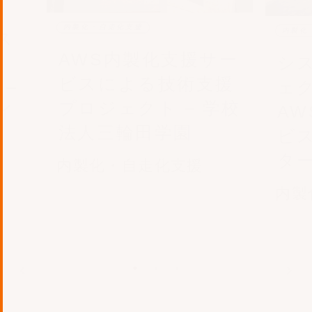
内製化・自走化支援
内製化
ス
AWS内製化支援サー
シ
ビスによる技術支援
ェ
 –
プロジェクト – 学校
A
イ
法人三輪田学園
ビス
タ
内製化・自走化支援
内製