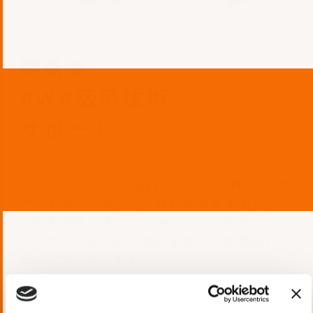
02.
開発＆
AWS活用技術
サポート
アプリケーションの設計、実装、AWSの設計
アーキテクチャなど、自社で内製化をしたい
が全て必要なスキルが備わっている訳ではな
く、ポイントでの支援が必要なお客様向けの
サービスとなります。
AWSのプロフェッショナル、AWS上の開発