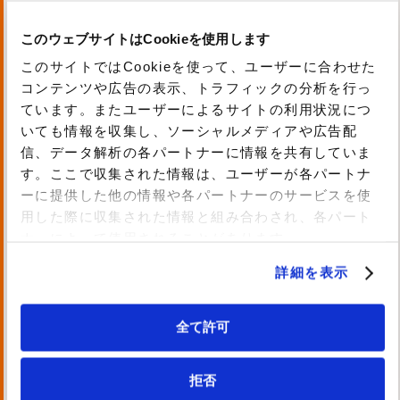
経験を豊富にもつ開発エンジニアがお客様の
課題解決を支援いたします。
このウェブサイトはCookieを使用します
このサイトではCookieを使って、ユーザーに合わせた
Slackなどのチャットを活用したお問い合わ
コンテンツや広告の表示、トラフィックの分析を行っ
せ形式のサポート、ミーティング形式のサポ
ています。またユーザーによるサイトの利用状況につ
ートなどお客様のニーズに合わせて柔軟なご
いても情報を収集し、ソーシャルメディアや広告配
支援を提供しております。固定時間のご支援
信、データ解析の各パートナーに情報を共有していま
す。ここで収集された情報は、ユーザーが各パートナ
やオンデマンドのご支援など選択いただくこ
ーに提供した他の情報や各パートナーのサービスを使
とが可能です。
用した際に収集された情報と組み合わされ、各パート
ナーによって使用されることがあります。
詳細を表示
全て許可
拒否