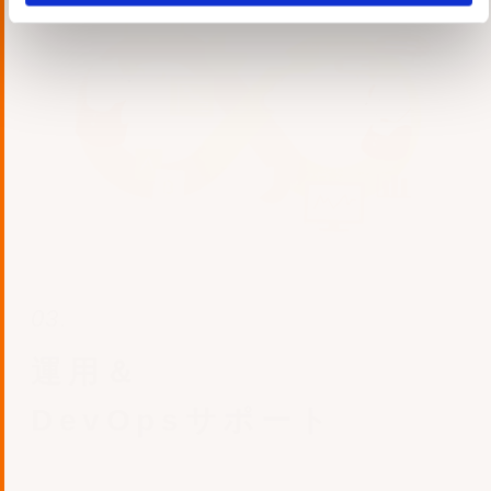
03.
運用＆
DevOpsサポート