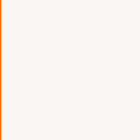
内製化・
自走化支援
共創開発(併走型アジャイル開発)
開発＆AWS活用技術サポート
運用＆DevOpsサポート