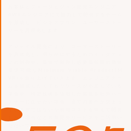
お客様とフォージビジョン開発エンジニア、
AWSエンジニアにて協力して開発するチーム
を形成し、ビジネスプラン、ユーザーストー
リーを具現化します。
アジャイル開発により、ユーザーストーリー
を具体化し、明らかにするためのモックアッ
プの制作や、最短で動作し必要最低限の価値
提供可能なMinimum Viable Product(M
VP)を創り上げていきます。エンジニアチー
ムを組成したくてもリソースが不足している
場合や、特定技術を活用した実装を社外パー
トナーに任せたい場合、全ての要件が決まっ
ている訳ではないが初期コストを抑えて開発
したい場合など共創開発サービスをご活用い
ただいております。