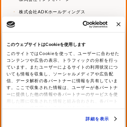
株式会社ADKホールディングス
AI inside株式会社
F5ネットワークスジャパン合同会社
このウェブサイトはCookieを使用します
株式会社大林組
このサイトではCookieを使って、ユーザーに合わせた
コンテンツや広告の表示、トラフィックの分析を行っ
クウジット株式会社
ています。またユーザーによるサイトの利用状況につ
いても情報を収集し、ソーシャルメディアや広告配
株式会社ケー･エス･イー
信、データ解析の各パートナーに情報を共有していま
株式会社光文社
す。ここで収集された情報は、ユーザーが各パートナ
ーに提供した他の情報や各パートナーのサービスを使
株式会社サイバード
用した際に収集された情報と組み合わされ、各パート
ナーによって使用されることがあります。
株式会社ジャパネットホールディングス
詳細を表示
株式会社JTBコミュニケーションデザイン