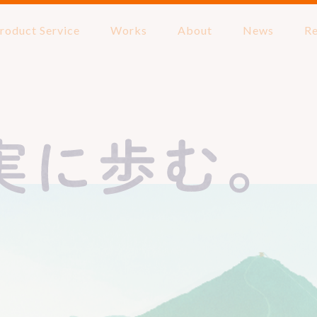
roduct Service
Works
About
News
Re