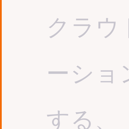
クラウ
ーショ
する、