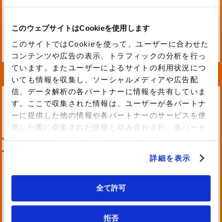
会社情報や事業内容についてより多くの
皆さまにお伝えできるよう、これからも
このウェブサイトはCookieを使用します
コーポレートサイトを充実させて参りま
このサイトではCookieを使って、ユーザーに合わせた
す。
コンテンツや広告の表示、トラフィックの分析を行っ
引き続き、よろしくお願い申し上げま
ています。またユーザーによるサイトの利用状況につ
す。
いても情報を収集し、ソーシャルメディアや広告配
facebook
tweet
LINE
はてブ
信、データ解析の各パートナーに情報を共有していま
す。ここで収集された情報は、ユーザーが各パートナ
ーに提供した他の情報や各パートナーのサービスを使
用した際に収集された情報と組み合わされ、各パート
0 %
ナーによって使用されることがあります。
クラウドネイティブ
開発を得意とする
フォージビジョンは
詳細を表示
AWSパートナー6社
興安計装株式会社
が 「Cloud Native
（以下、興安計装）
Builders Group」
とビジネスパートナ
を設立 ～もっとクラ
ー契約を締結しまし
全て許可
ウドを使い倒したい
た
News
お客様を支援～
List
拒否