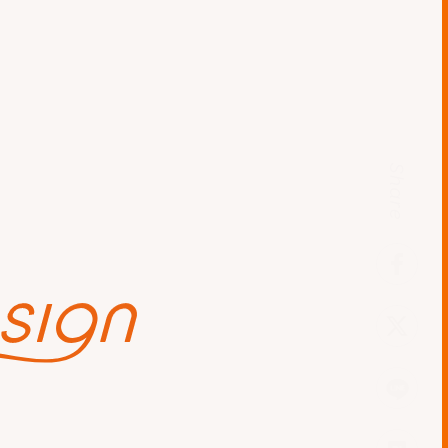
faceb
援
お知らせ
ソフトウェア開発
tweet
ices）サービスデリバリープ
LINE
はて