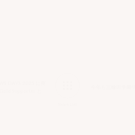
運用まで、一貫したサポートを提供しています。
もお客様に信頼されるビジネスパートナーであり続
よびAmazon API Gatewayパートナーとし
をさらに磨き、より質の高い技術サービスの提供に努
 DAYS 2025 に実
今年も三輪田学園
 Supporter と
News List