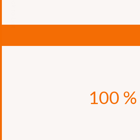
AWSサービスデリバリー
確かな実績を誇るAWSパート
の開発事例に基づいたベ
詳細はこちら：
Amazon API Gateway
https://aws.amazon.com/j
100 %
弊社は2006年の創業以
手がけ、企業のデジタル化
モバイルアプリ向けのAP
しています。また、Amazo