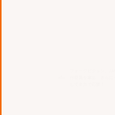
づいた高品質な設計から
フォージビジョンは、今後
トティアサービスパートナーお
テム開発に関する技術力
フォージビジョン、JAWS
行委員を輩出、さらに Gold
して全力で応援！