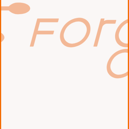
AWSの活用支援事業を立ち上げ、AWSア
ドバンストティアサービスパートナーと
してAWSを活用する多くのお客様の事業
をご支援してきました。
コミュニティを通じた情報発信も積極的
に行っており、日本AWSユーザーグルー
プ(JAWS-UG)の勉強会やJAWS DAYS 20
21実行委員長などの活動の実績が評価さ
れ、AWS Samurai 2020、AWS Commu
nity Heroとして認定、2022年にはAWS
APAC Community Award 2022 を受賞
しています。
AWSの活用支援を通して多くのお客様の
事業、そして日本の発展に貢献すること
を目標に、日々エンジニアの育成やアウ