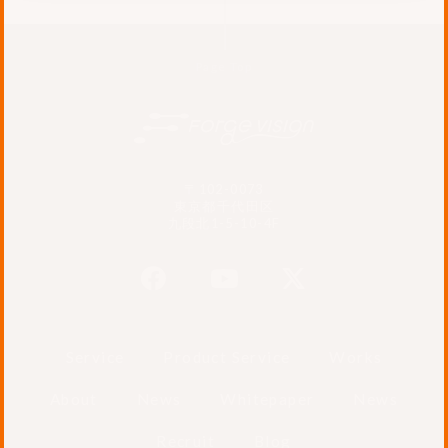
Page Top
〒102-0073
東京都千代田区
九段北1-5-10-4F
Service
Product Service
Works
About
News
Whitepaper
News
Recruit
Blog