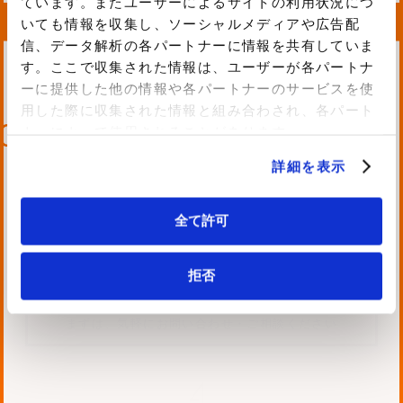
ています。またユーザーによるサイトの利用状況につ
いても情報を収集し、ソーシャルメディアや広告配
信、データ解析の各パートナーに情報を共有していま
す。ここで収集された情報は、ユーザーが各パートナ
WORKSへ
WORKSへ【技術開
ーに提供した他の情報や各パートナーのサービスを使
【TOKYO弾丸フラ
発紹介デモンストレ
イト(VR)】を追加
ーション(VR)】を
用した際に収集された情報と組み合わされ、各パート
しました。
追加しました。
00 %
ナーによって使用されることがあります。
News
List
詳細を表示
全て許可
Contacts
拒否
まずは、気軽にお問い合わせ・ご相談ください