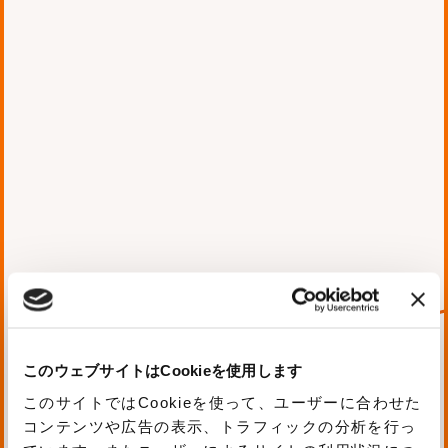
VR
2018.02.23 Fri
WORKSへ【星の欠片の物語、ひとかけ
ら版(VR)】を追加しました。
下記リンクからご確認ください。
Works URL
このウェブサイトはCookieを使用します
星の欠片の物語、ひとかけら版(VR)
このサイトではCookieを使って、ユーザーに合わせた
facebook
tweet
LINE
はてブ
コンテンツや広告の表示、トラフィックの分析を行っ