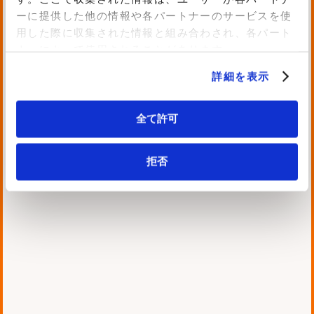
ーに提供した他の情報や各パートナーのサービスを使
音楽市場を元気にしたい！お客様の新規
用した際に収集された情報と組み合わされ、各パート
事業として企画されたalphanote。
ナーによって使用されることがあります。
「品質を落とさず迅速にニーズを実装し
詳細を表示
タイムリーにリリースすること、ランニ
ングコストを抑え利用者へ高い価値を提
供すること」を最優先のご要望として頂
全て許可
きました。
AWS認定資格保有エンジニアで構成され
拒否
た専任チームとアプリケーション開発チ
ームにて構成されたプロジェクトチーム
を立ち上げ、PHP、Android、iOS、AW
Sエンジニアがお客様のご要望に応える
為、各工程をお客様と連携しながら対応
させて頂きました。