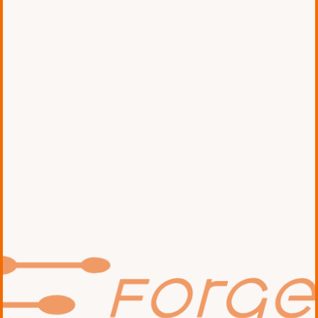
クライアント
センコーグループホールディングス株式
会社
技術
AWS、Android、iOS
担当範囲
コンサルティング、ソフトウェア開発、
クラウドインフラ構築
カテゴリ
AWS活用支援