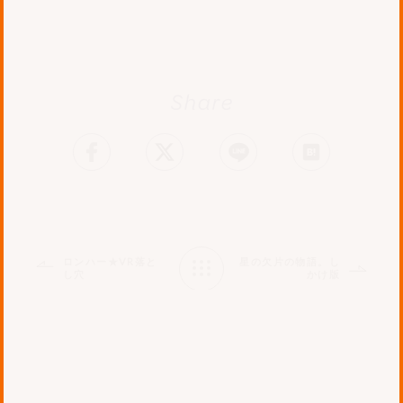
facebook
tweet
LINE
はてブ
ロンハー★VR落と
星の欠片の物語。し
し穴
かけ版
Works
List