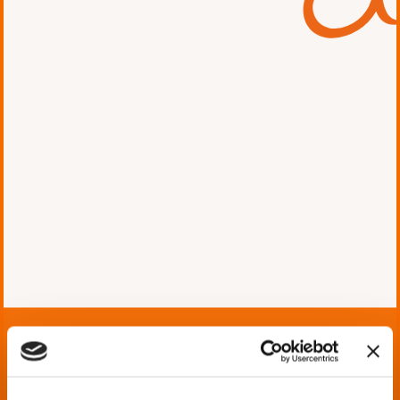
全国2000社の代理店から届く月3万枚の
FAX注文を、FAXサーバーで受信されて
いましたがFAXだけでは完結しない注文
商品や数量、出荷時期変更などを電話で
受け付けていたため、コロナ渦で機能し
なくなりました。
顧客からの電話をテレワーク中のオペレ
ーターに直接つなぐ仕組みを求め、AWS
が提供する、クラウドベースのコンタク
トセンターサービスであるAmazon Conn
ectの利用を検討されていました。
2段階のフェーズに分けて構築