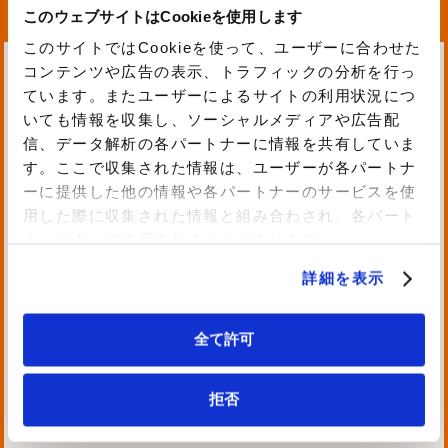
FV は、まず早期スタートを目指したシン
このウェブサイトはCookieを使用します
プルな構成をフェーズ1にて構築し、運
このサイトではCookieを使って、ユーザーに合わせた
用を開始した後、半月程度でさまざまな
コンテンツや広告の表示、トラフィックの分析を行っ
課題を洗い出し、フェーズ2にて改善を
ています。またユーザーによるサイトの利用状況につ
実施させていただきました。
いても情報を収集し、ソーシャルメディアや広告配
信、データ解析の各パートナーに情報を共有していま
す。ここで収集された情報は、ユーザーが各パートナ
第1フェーズ：
ーに提供した他の情報や各パートナーのサービスを使
用した際に収集された情報と組み合わされ、各パート
・各事業所の代表電話番号8番号をNTT
ナーによって使用されることがあります。
東日本および西日本様のボイスワープ機
詳細を表示
能にてAmazon Connect に網内転送させ
る。
全て許可
・各事業所の転送を受けるAmazon Conn
ect の8番号を取得し、各拠点のオペレー
拒否
ターが自宅で電話対応できるようにす
る。