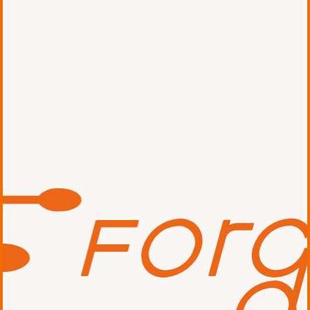
story
課題・お客様からの要望
新型コロナウイルスで激変した業務
オペレーションが急務
各種プラスチック製品の生産・輸入・販
売などを行う司化成工業株式会社様は、
本社の東京に加え、札幌、大阪、福岡に
支社を構え、茨城やマレーシア、ベトナ
ムに工場を展開しています。