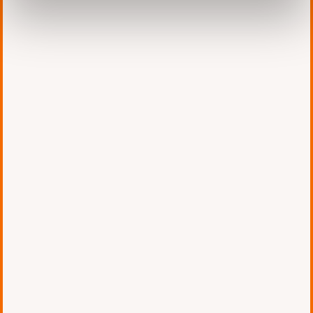
・各拠点のオペレーターが手薄のときは
別の拠点のオペレーターが対応したい。
・これまでと変わらない使い勝手にして
シンプルにスモールスタートしたい。
第2フェーズ：
・発信者番号を検索して、発信者情報を
CCP (コンタクトコントロールパネル) に
表示させたい。
・特定の電話番号に関しては、特定のオ
ペレーター宛に着信をさせたい。
・どういったフローで電話応対が流れた
か後追いできるようにして欲しい。