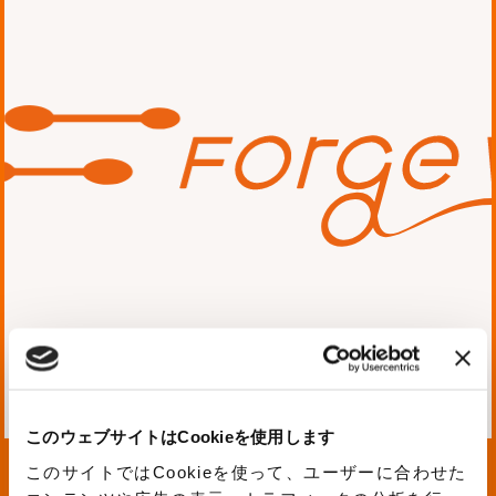
お知らせ
2025.06.03 Tue
#登壇
「AWS re:Inforce 2025」
に 当社執行役員 山口正徳 が
登壇します
お知らせ
画像認識
2025.05.27 Tue
#イベント参加
#セミナー
#登壇
未来をつくるセンシング技術
をテーマとした展示会「画像
このウェブサイトはCookieを使用します
センシング展2025」に出展･
このサイトではCookieを使って、ユーザーに合わせた
セミナー登壇します！