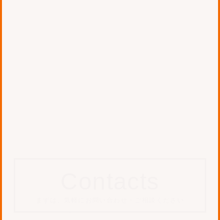
「HP VR Webinar」登壇の
お知らせ
VR
お知らせ
2019.09.28 Sat
#イベント参加
#登壇
J-WAVE INNOVATION
WORLD FESTAで歩ける全天
球動画を展示いたしました
Contacts
まずは、気軽にお問い合わせ・ご相談ください