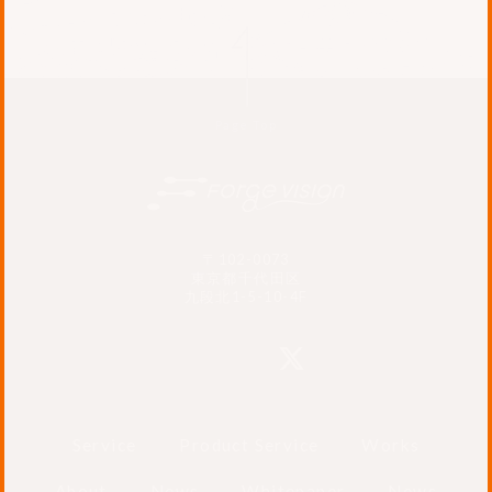
Page Top
〒102-0073
東京都千代田区
九段北1-5-10-4F
Service
Product Service
Works
About
News
Whitepaper
News