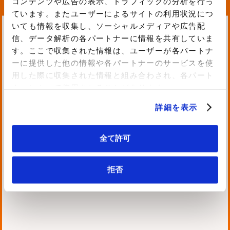
コンテンツや広告の表示、トラフィックの分析を行っ
ています。またユーザーによるサイトの利用状況につ
いても情報を収集し、ソーシャルメディアや広告配
信、データ解析の各パートナーに情報を共有していま
す。ここで収集された情報は、ユーザーが各パートナ
お知らせ
ーに提供した他の情報や各パートナーのサービスを使
2024.10.03 Thu
#イベント参加
#登壇
用した際に収集された情報と組み合わされ、各パート
ナーによって使用されることがあります。
「日経クロステックNEXT東
京2024」のAWSパビリオン
詳細を表示
に出展・登壇します
全て許可
拒否
お知らせ
2024.04.18 Thu
#イベント参加
#登壇
コミュニティマーケティング