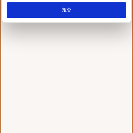
Certifications Engineers」
拒否
に選出されました
お知らせ
画像認識
2026.05.13 Wed
#イベント参加
#セミナー
#登壇
未来をつくるセンシング技術
をテーマとした展示会「画像
センシング展2026」に出展･
セミナー登壇します！
お知らせ
プレスリリース