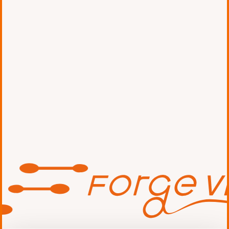
三輪田学園中学校の職場体験
を実施！生成AIを使ったアプ
リ開発に挑戦
お知らせ
2026.06.25 Thu
#受賞
弊社の 山口 正徳、尾谷 紘
平、松尾 太平 が「2026
Japan AWS
Ambassadors」に選出され
ました