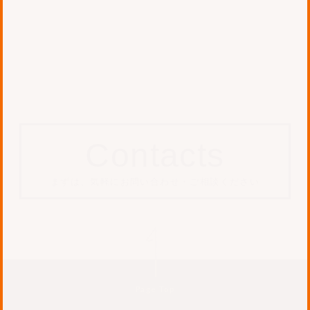
2026.04.28 Tue
フォージビジョン、
Anthropicと契約締結 AWSの
マネージドサービスAmazon
Bedrock内でClaudeの提
供・導入支援を開始
Contacts
まずは、気軽にお問い合わせ・ご相談ください
Page Top