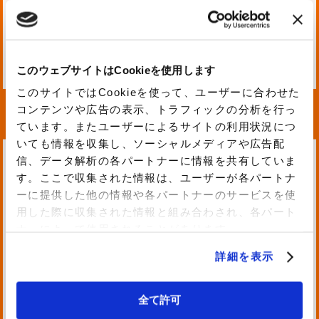
お知らせ
2026.06.25 Thu
#受賞
このウェブサイトはCookieを使用します
弊社所属の エンジニア 3名
このサイトではCookieを使って、ユーザーに合わせた
が「2026 Japan AWS Top
コンテンツや広告の表示、トラフィックの分析を行っ
ています。またユーザーによるサイトの利用状況につ
Engineers」に選出されまし
いても情報を収集し、ソーシャルメディアや広告配
た
信、データ解析の各パートナーに情報を共有していま
す。ここで収集された情報は、ユーザーが各パートナ
ーに提供した他の情報や各パートナーのサービスを使
用した際に収集された情報と組み合わされ、各パート
ナーによって使用されることがあります。
お知らせ
詳細を表示
2026.06.25 Thu
#受賞
弊社所属の エンジニア5名 が
全て許可
「2026 Japan All AWS