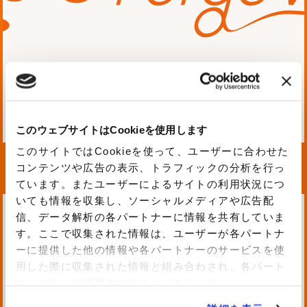
弊社の 山口 正徳、尾谷 紘
平、松尾 太平 が「2026
Japan AWS
Ambassadors」に選出され
ました
このウェブサイトはCookieを使用します
このサイトではCookieを使って、ユーザーに合わせた
お知らせ
コンテンツや広告の表示、トラフィックの分析を行っ
2026.06.25 Thu
#受賞
ています。またユーザーによるサイトの利用状況につ
いても情報を収集し、ソーシャルメディアや広告配
弊社所属の エンジニア 3名
信、データ解析の各パートナーに情報を共有していま
が「2026 Japan AWS Top
す。ここで収集された情報は、ユーザーが各パートナ
Engineers」に選出されまし
ーに提供した他の情報や各パートナーのサービスを使
た
用した際に収集された情報と組み合わされ、各パート
ナーによって使用されることがあります。