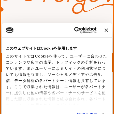
弊社の 山口 正徳、尾谷 紘
平、松尾 太平 が「2026
Japan AWS
Ambassadors」に選出され
ました
このウェブサイトはCookieを使用します
このサイトではCookieを使って、ユーザーに合わせた
お知らせ
コンテンツや広告の表示、トラフィックの分析を行っ
2026.06.25 Thu
#受賞
ています。またユーザーによるサイトの利用状況につ
いても情報を収集し、ソーシャルメディアや広告配
弊社所属の エンジニア 3名
信、データ解析の各パートナーに情報を共有していま
が「2026 Japan AWS Top
す。ここで収集された情報は、ユーザーが各パートナ
Engineers」に選出されまし
ーに提供した他の情報や各パートナーのサービスを使
た
用した際に収集された情報と組み合わされ、各パート
ナーによって使用されることがあります。