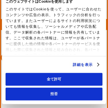
このウェブサイトはCookieを使用します
#AWS
#Unity
#Web
このサイトではCookieを使って、ユーザーに合わせた
コンテンツや広告の表示、トラフィックの分析を行っ
ています。またユーザーによるサイトの利用状況につ
いても情報を収集し、ソーシャルメディアや広告配
信、データ解析の各パートナーに情報を共有していま
す。ここで収集された情報は、ユーザーが各パートナ
ーに提供した他の情報や各パートナーのサービスを使
用した際に収集された情報と組み合わされ、各パート
0 %
ナーによって使用されることがあります。
詳細を表示
ソフトウェア開発
全て許可
機材運用システムの開
発
拒否
#PHP
#Web