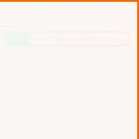
cruit
Blog
資料
お問合せ
カジュアル面談または採用選考に申し込む
戻る